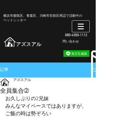
​横浜市都筑区、青葉区、川崎市宮前区周辺で活動中の
ペットシッター
080-4350-1112
​問い合わせ
​アズスアル
記事
アズスアル
全員集合➁
お久しぶりの2兄妹
みんなマイペースではありますが、
ご飯の時は勢ぞろい