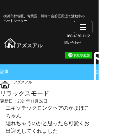
​横浜市都筑区、青葉区、川崎市宮前区周辺で活動中の
ペットシッター
080-4350-1112
​問い合わせ
​アズスアル
記事
アズスアル
リラックスモード
更新日：
2021年11月26日
エキゾチックロングヘアのかまぼこ
ちゃん
隠れちゃうのかと思ったら可愛くお
出迎えしてくれました