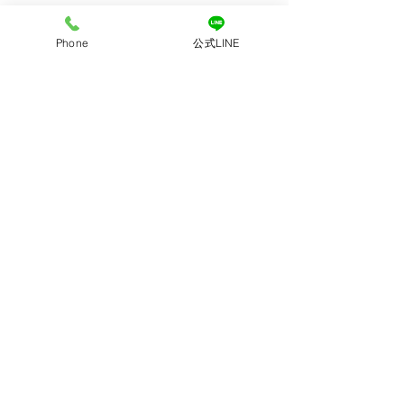
Phone
公式LINE
よく頑張ったね
また会える日まで😊
＃ペットシッター　＃アズスアル　
＃横浜市　＃都筑区　＃川崎市　
#宮
前区
#猫
すべて表示
最新記事