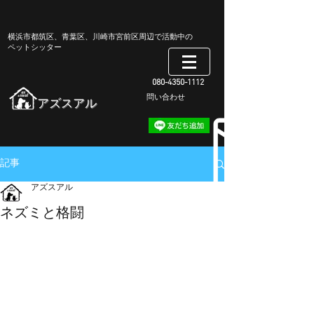
​横浜市都筑区、青葉区、川崎市宮前区周辺で活動中の
ペットシッター
080-4350-1112
​問い合わせ
​アズスアル
記事
アズスアル
ネズミと格闘