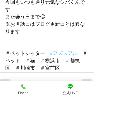
今回もいつも通り元気なシバくんで
す
また会う日まで🙂
※お世話日はブログ更新日とは異な
ります
＃ペットシッター　
#アズスアル
　＃
ペット　＃猫　＃横浜市　＃都筑
区　＃川崎市　＃宮前区
Phone
公式LINE
すべて表示
最新記事