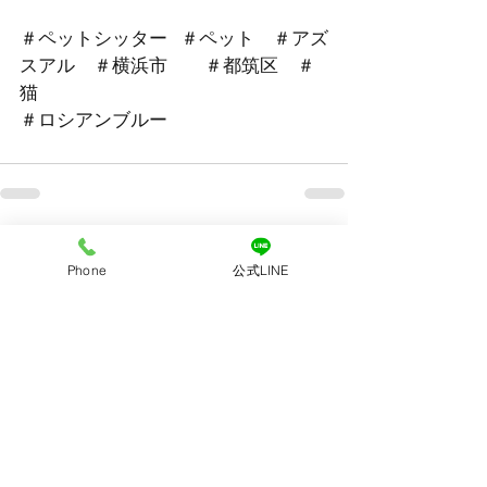
＃ペットシッター   ＃ペット　＃アズ
スアル　＃横浜市　　＃都筑区　＃
猫
＃ロシアンブルー
すべて表示
最新記事
Phone
公式LINE