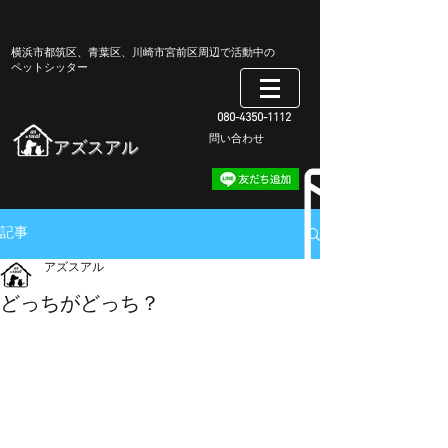
​横浜市都筑区、青葉区、川崎市宮前区周辺で活動中の
ペットシッター
080-4350-1112
​問い合わせ
​アズスアル
記事
アズスアル
どっちがどっち？