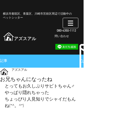
​横浜市都筑区、青葉区、川崎市宮前区周辺で活動中の
ペットシッター
080-4350-1112
​問い合わせ
​アズスアル
記事
アズスアル
お兄ちゃんになったね
とってもお久しぶりサビトちゃん♂
やっぱり隠れちゃった
ちょっぴり人見知りでシャイだもん
ね(*^。^*)